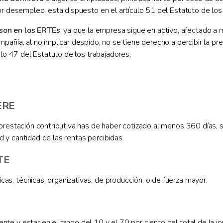
or desempleo, esta dispuesto en el artículo 51 del Estatuto de los
son en los ERTEs
, ya que la empresa sigue en activo, afectado a 
pañía, al no implicar despido, no se tiene derecho a percibir la p
ulo 47 del Estatuto de los trabajadores.
ERE
restación contributiva has de haber cotizado al menos 360 días, si 
 y cantidad de las rentas percibidas.
TE
s, técnicas, organizativas, de producción, o de fuerza mayor.
 y estar en el rango del 10 y el 70 por ciento del total de la jorn