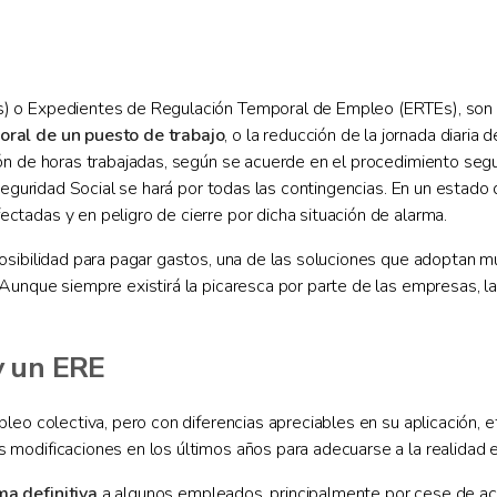
) o Expedientes de Regulación Temporal de Empleo (ERTEs), son
oral de un puesto de trabajo
, o la reducción de la jornada diaria
ón de horas trabajadas, según se acuerde en el procedimiento segu
eguridad Social se hará por todas las contingencias. En un estado d
tadas y en peligro de cierre por dicha situación de alarma.
osibilidad para pagar gastos, una de las soluciones que adoptan
unque siempre existirá la picaresca por parte de las empresas, la
y un ERE
leo colectiva, pero con diferencias apreciables en su aplicación, 
modificaciones en los últimos años para adecuarse a la realidad e
a definitiva
a algunos empleados, principalmente por cese de act