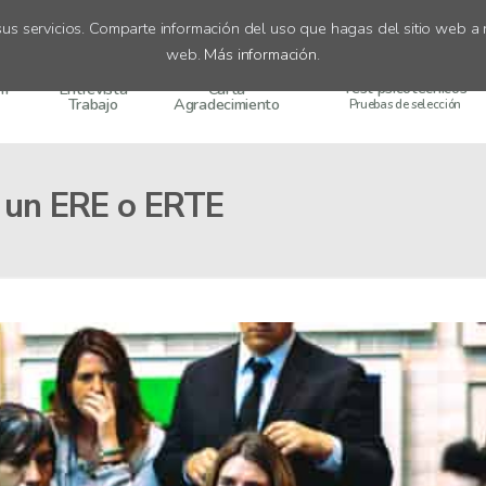
us servicios. Comparte información del uso que hagas del sitio web a n
web.
Más información
.
Test psicotécnicos
um
Entrevista
Carta
Trabajo
Agradecimiento
Pruebas de selección
 un ERE o ERTE