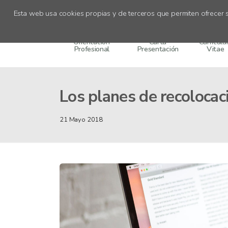
Recursos
Esta web usa cookies propias y de terceros que permiten ofrecer s
Orientación
Carta
Currícul
Profesional
Presentación
Vitae
Los planes de recoloca
21 Mayo 2018