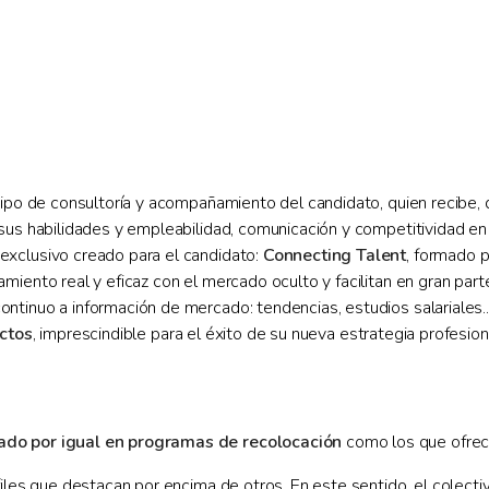
uipo de consultoría y acompañamiento del candidato, quien recibe,
 sus habilidades y empleabilidad, comunicación y competitividad e
exclusivo creado para el candidato:
Connecting Talent
, formado 
miento real y eficaz con el mercado oculto y facilitan en gran pa
tinuo a información de mercado: tendencias, estudios salariales...
ctos
, imprescindible para el éxito de su nueva estrategia profesion
ado por igual en programas de recolocación
como los que ofrec
files que destacan por encima de otros. En este sentido, el colecti