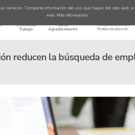
us servicios. Comparte información del uso que hagas del sitio web a n
web.
Más información
.
Test psicotécnicos
um
Entrevista
Carta
Trabajo
Agradecimiento
Pruebas de selección
ción reducen la búsqueda de emp