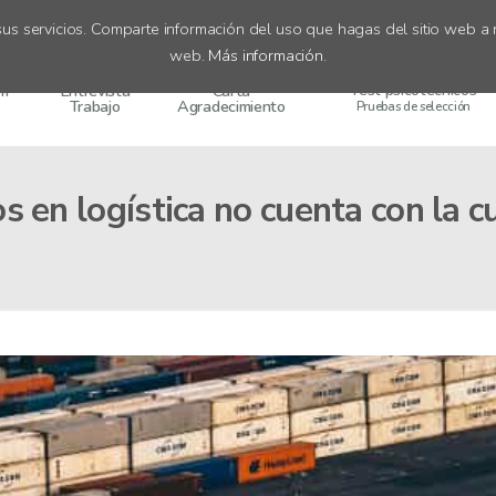
us servicios. Comparte información del uso que hagas del sitio web a n
web.
Más información
.
Test psicotécnicos
um
Entrevista
Carta
Trabajo
Agradecimiento
Pruebas de selección
en logística no cuenta con la cu