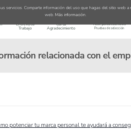
us servicios. Comparte información del uso que hagas del sitio web a n
web.
Más información
.
Test psicotécnicos
um
Entrevista
Carta
Trabajo
Agradecimiento
Pruebas de selección
formación relacionada con el emp
mo potenciar tu marca personal te ayudará a conse