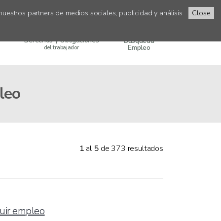
uestros partners de medios sociales, publicidad y análisis
Close
Derechos y Obligaciones
Búsqueda
Empleo
del trabajador
leo
1
al
5
de 373 resultados
guir empleo