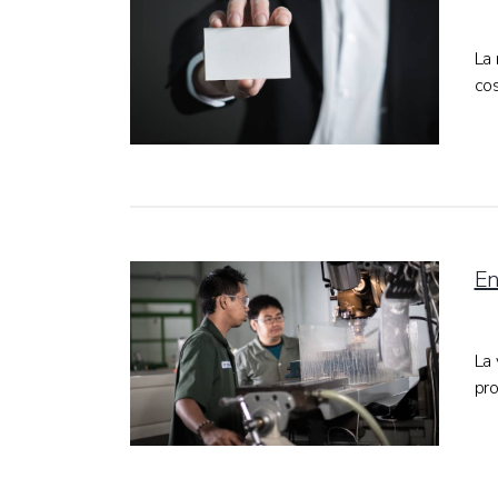
La 
cos
En
La 
pro