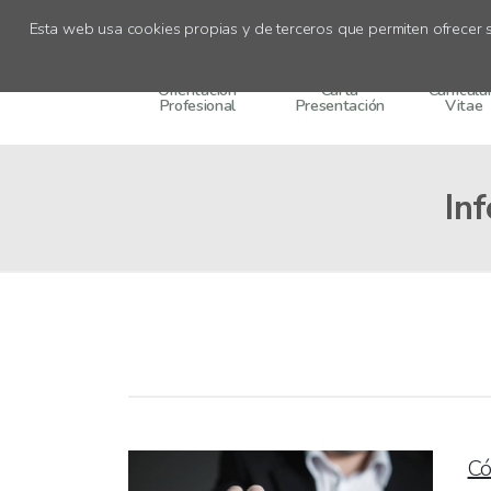
Recursos
Esta web usa cookies propias y de terceros que permiten ofrecer s
Orientación
Carta
Currícul
Profesional
Presentación
Vitae
In
Có