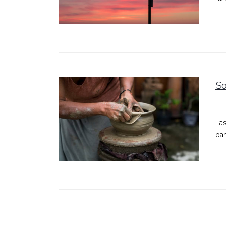
So
Las
par