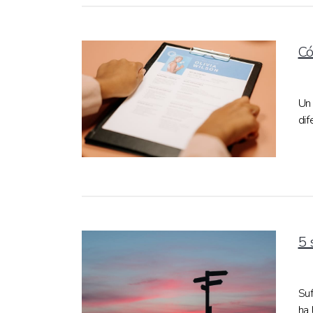
Có
Un 
dif
5 
Suf
ha